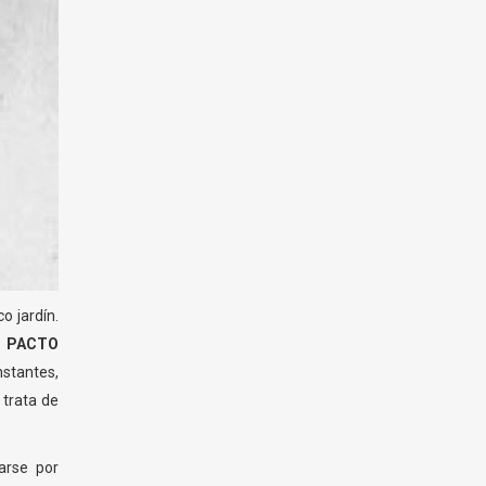
o jardín.
l
PACTO
nstantes,
 trata de
arse por