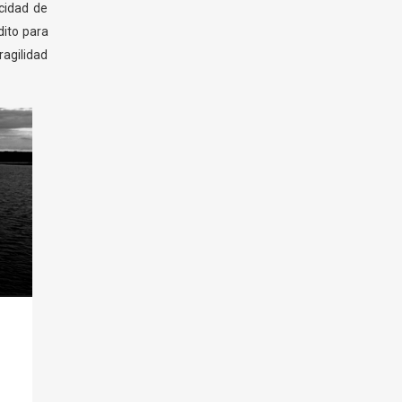
cidad de
dito para
ragilidad